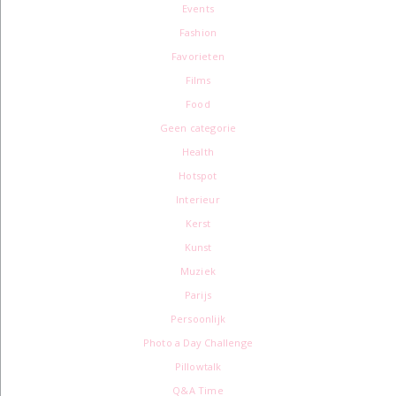
Events
Fashion
Favorieten
Films
Food
Geen categorie
Health
Hotspot
Interieur
Kerst
Kunst
Muziek
Parijs
Persoonlijk
Photo a Day Challenge
Pillowtalk
Q&A Time