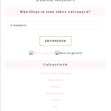
je leuk vindt. Veel plezier! X
Mijn blogs in jouw inbox ontvangen?
E-
mailadres
ABONNEREN
Categorieën
31 Days Blog Challenge
Advertorial
Beauty
Boekreviews
Chanel
DIY