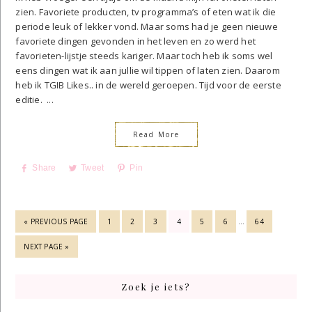
zien. Favoriete producten, tv programma’s of eten wat ik die
periode leuk of lekker vond. Maar soms had je geen nieuwe
favoriete dingen gevonden in het leven en zo werd het
favorieten-lijstje steeds kariger. Maar toch heb ik soms wel
eens dingen wat ik aan jullie wil tippen of laten zien. Daarom
heb ik TGIB Likes.. in de wereld geroepen. Tijd voor de eerste
editie. ...
Read More
Share
Tweet
Pin
INTERIM
GO
GO
GO
GO
GO
GO
GO
GO
«
PREVIOUS PAGE
1
2
3
4
5
6
…
64
PAGES
TO
TO
TO
TO
TO
TO
TO
TO
OMITTED
PAGE
PAGE
PAGE
PAGE
PAGE
PAGE
PAGE
GO
NEXT PAGE »
TO
Primary
Zoek je iets?
Sidebar
Search...