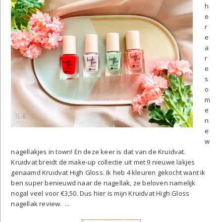
h
e
r
e
a
r
e
s
o
m
e
n
e
w
nagellakjes in town! En deze keer is dat van de Kruidvat.
Kruidvat breidt de make-up collectie uit met 9 nieuwe lakjes
genaamd Kruidvat High Gloss. Ik heb 4 kleuren gekocht want ik
ben super benieuwd naar de nagellak, ze beloven namelijk
nogal veel voor €3,50. Dus hier is mijn Kruidvat High Gloss
nagellak review. ...