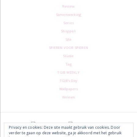
Review
Samenwerking
Series
Shoppen
Site
SPIEREN VOOR SPIEREN
Studie
Tag
TGIB WEEKLY
TGIB's Day
Wallpapers
Winnen
Footer
Privacy en cookies: Deze site maakt gebruik van cookies. Door
verder te gaan op deze website, ga je akkoord met het gebruik