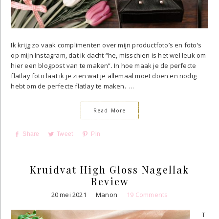
Ik krijg zo vaak complimenten over mijn productfoto’s en foto’s
op mijn Instagram, dat ik dacht “he, misschien is het wel leuk om
hier een blogpost van te maken”. In hoe maak je de perfecte
flatlay foto laat ik je zien wat je allemaal moet doen en nodig
hebt om de perfecte flatlay te maken. ...
Read More
Share
Tweet
Pin
Kruidvat High Gloss Nagellak
Review
20 mei 2021
Manon
19 Comments
T