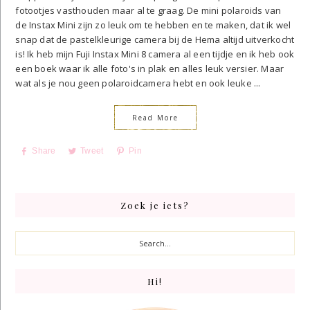
fotootjes vasthouden maar al te graag. De mini polaroids van
de Instax Mini zijn zo leuk om te hebben en te maken, dat ik wel
snap dat de pastelkleurige camera bij de Hema altijd uitverkocht
is! Ik heb mijn Fuji Instax Mini 8 camera al een tijdje en ik heb ook
een boek waar ik alle foto's in plak en alles leuk versier. Maar
wat als je nou geen polaroidcamera hebt en ook leuke ...
Read More
Share
Tweet
Pin
Primary
Zoek je iets?
Sidebar
Search...
Hi!