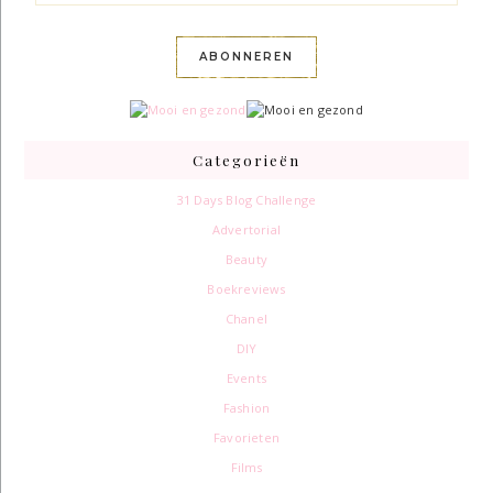
ABONNEREN
Categorieën
31 Days Blog Challenge
Advertorial
Beauty
Boekreviews
Chanel
DIY
Events
Fashion
Favorieten
Films