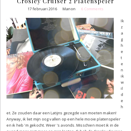
Crosley Cruiser 2 Platenspeler
17 februari 2016
Manon
6 Comments
Ik
z
a
g
h
e
t
e
n
ik
w
il
d
e
h
et. Ze zouden daar een Latijns gezegde van moeten maken!
Anyway, ik liet mijn oog vallen op een hele mooie platenspeler
en ik heb 'm gekocht. Weer 's avonds. Misschien moet ik in de