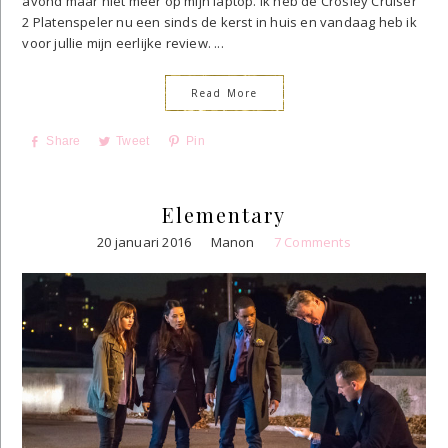
avond maar niet meer op mijn laptop. Ik heb de Crosley Cruiser
2 Platenspeler nu een sinds de kerst in huis en vandaag heb ik
voor jullie mijn eerlijke review. ...
Read More
Share
Tweet
Pin
Elementary
20 januari 2016
Manon
7 Comments