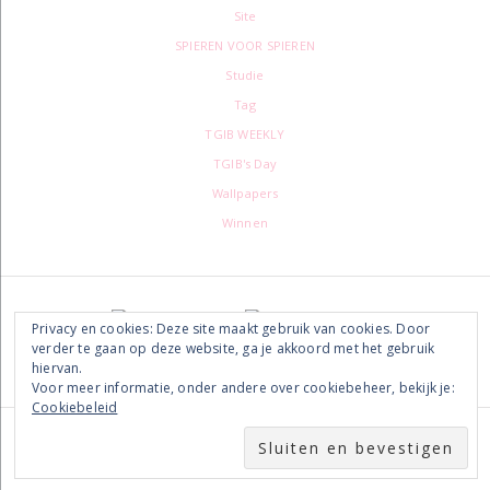
Site
SPIEREN VOOR SPIEREN
Studie
Tag
TGIB WEEKLY
TGIB's Day
Wallpapers
Winnen
Footer
Privacy en cookies: Deze site maakt gebruik van cookies. Door
verder te gaan op deze website, ga je akkoord met het gebruik
hiervan.
Voor meer informatie, onder andere over cookiebeheer, bekijk je:
Cookiebeleid
COPYRIGHT © 2026 · THE GIRL IN BED · BLOG DESIGN BY
TINSELPOP