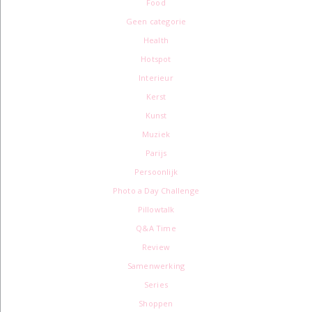
Food
Geen categorie
Health
Hotspot
Interieur
Kerst
Kunst
Muziek
Parijs
Persoonlijk
Photo a Day Challenge
Pillowtalk
Q&A Time
Review
Samenwerking
Series
Shoppen