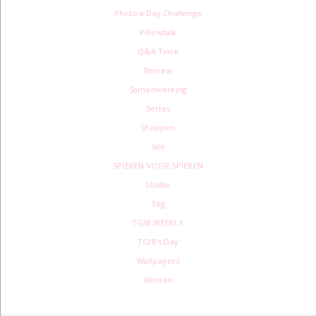
Photo a Day Challenge
Pillowtalk
Q&A Time
Review
Samenwerking
Series
Shoppen
Site
SPIEREN VOOR SPIEREN
Studie
Tag
TGIB WEEKLY
TGIB's Day
Wallpapers
Winnen