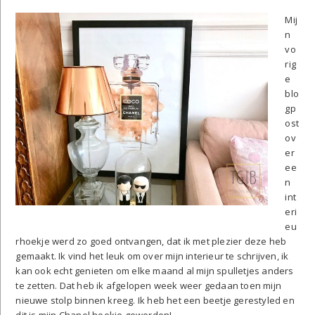
Mij
n
vo
rig
e
blo
gp
ost
ov
er
ee
n
int
eri
eu
rhoekje werd zo goed ontvangen, dat ik met plezier deze heb
gemaakt. Ik vind het leuk om over mijn interieur te schrijven, ik
kan ook echt genieten om elke maand al mijn spulletjes anders
te zetten. Dat heb ik afgelopen week weer gedaan toen mijn
nieuwe stolp binnen kreeg. Ik heb het een beetje gerestyled en
dit is mijn Chanel hoekje geworden! ...