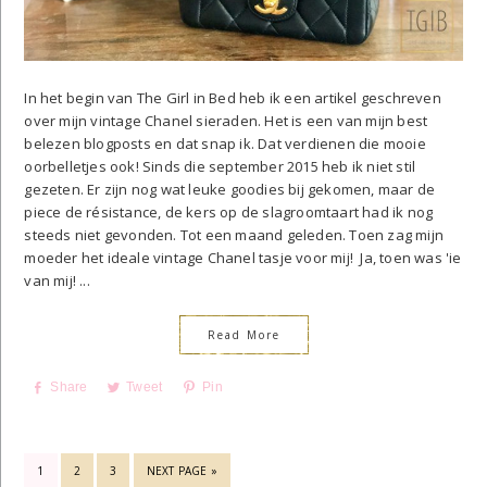
In het begin van The Girl in Bed heb ik een artikel geschreven
over mijn vintage Chanel sieraden. Het is een van mijn best
belezen blogposts en dat snap ik. Dat verdienen die mooie
oorbelletjes ook! Sinds die september 2015 heb ik niet stil
gezeten. Er zijn nog wat leuke goodies bij gekomen, maar de
piece de résistance, de kers op de slagroomtaart had ik nog
steeds niet gevonden. Tot een maand geleden. Toen zag mijn
moeder het ideale vintage Chanel tasje voor mij! Ja, toen was 'ie
van mij! ...
Read More
Share
Tweet
Pin
GO
GO
GO
GO
1
2
3
NEXT PAGE »
TO
TO
TO
TO