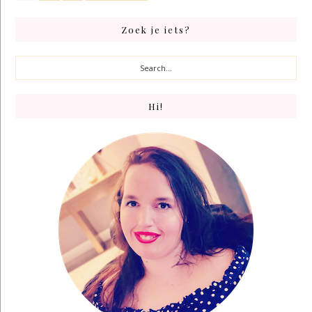
PAGE
PAGE
PAGE
Primary
Zoek je iets?
Sidebar
Search...
Hi!