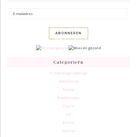
E-
mailadres
ABONNEREN
Categorieën
31 Days Blog Challenge
Advertorial
Beauty
Boekreviews
Chanel
DIY
Events
Fashion