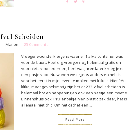
S
T
P
h
w
i
a
e
n
r
e
e
t
fval Scheiden
0
Manon
25 Comments
Vroeger woonde ik ergens waar er 1 afvalcontainer was
voor de buurt. Heel erg vroeger nog helemaal gratis en
voor niets voor iedereen, heel wat jaren later kreeg je er
een pasje voor. Nu wonen we ergens anders en heb ik
voor het eerst in mijn leven te maken met kliko’s. Niet één
kliko, maar gevoelsmatig zijn het er 232. Afval scheiden is
helemaal hot en happening en ook een beetje een moetje.
Binnenshuis ook. Prullenbakje hier, plastic zak daar, het is
allemaal niet chic. Om het cachet een ...
Read More