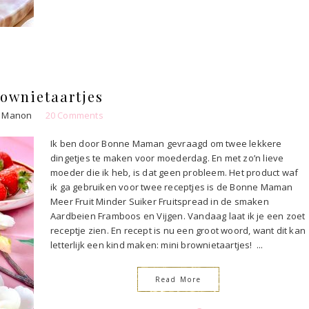
a
e
n
r
e
e
t
ownietaartjes
Manon
20 Comments
Ik ben door Bonne Maman gevraagd om twee lekkere
dingetjes te maken voor moederdag. En met zo’n lieve
moeder die ik heb, is dat geen probleem. Het product waf
ik ga gebruiken voor twee receptjes is de Bonne Maman
Meer Fruit Minder Suiker Fruitspread in de smaken
Aardbeien Framboos en Vijgen. Vandaag laat ik je een zoet
receptje zien. En recept is nu een groot woord, want dit kan
letterlijk een kind maken: mini brownietaartjes! ...
Read More