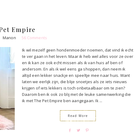
r
e
e
t
Pet Empire
Manon
56 Comments
Ik wil mezelf geen hondenmoeder noemen, dat vind ik echt
te ver gaan in het leven. Maar ik heb wel alles voor ze over
en ik kan ze ook echt missen als ik van huis af ben of
andersom. En als ik wel eens ga shoppen, dan neem ik
altijd een lekker snackje en speeltje mee naar huis. Want
laten we eerlijk zijn, die blije snoetjes als ze iets nieuws
krijgen of iets lekkers is toch onbetaalbaar om te zien?
Daarom ben ik ook zo blij met de leuke samenwerking die
ik met The Pet Empire ben aangegaan. Ik ...
Read More
S
T
P