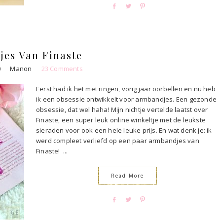
S
T
P
h
w
i
a
e
n
r
e
e
t
es Van Finaste
0
Manon
23 Comments
Eerst had ik het met ringen, vorig jaar oorbellen en nu heb
ik een obsessie ontwikkelt voor armbandjes. Een gezonde
obsessie, dat wel haha! Mijn nichtje vertelde laatst over
Finaste, een super leuk online winkeltje met de leukste
sieraden voor ook een hele leuke prijs. En wat denk je: ik
werd compleet verliefd op een paar armbandjes van
Finaste! ...
Read More
S
T
P
h
w
i
a
e
n