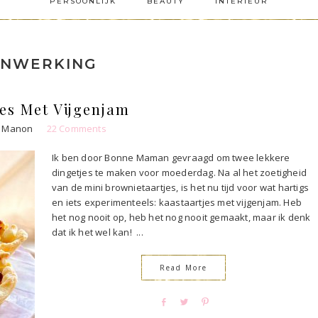
PERSOONLIJK
BEAUTY
INTERIEUR
NWERKING
es Met Vijgenjam
Manon
22 Comments
Ik ben door Bonne Maman gevraagd om twee lekkere
dingetjes te maken voor moederdag. Na al het zoetigheid
van de mini brownietaartjes, is het nu tijd voor wat hartigs
en iets experimenteels: kaastaartjes met vijgenjam. Heb
het nog nooit op, heb het nog nooit gemaakt, maar ik denk
dat ik het wel kan! ...
Read More
S
T
P
h
w
i