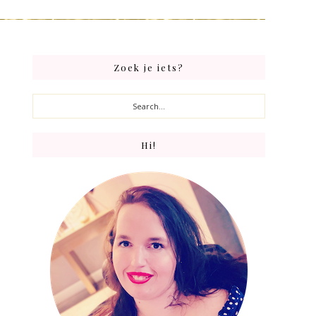
Primary
Zoek je iets?
Sidebar
Search...
Hi!