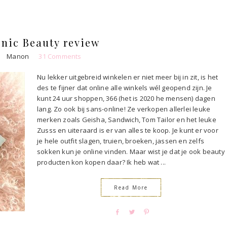
h
w
i
a
e
n
r
e
e
t
nic Beauty review
Manon
31 Comments
Nu lekker uitgebreid winkelen er niet meer bij in zit, is het
des te fijner dat online alle winkels wél geopend zijn. Je
kunt 24 uur shoppen, 366 (het is 2020 he mensen) dagen
lang. Zo ook bij sans-online! Ze verkopen allerlei leuke
merken zoals Geisha, Sandwich, Tom Tailor en het leuke
Zusss en uiteraard is er van alles te koop. Je kunt er voor
je hele outfit slagen, truien, broeken, jassen en zelfs
sokken kun je online vinden. Maar wist je dat je ook beauty
producten kon kopen daar? Ik heb wat ...
Read More
S
T
P
h
w
i