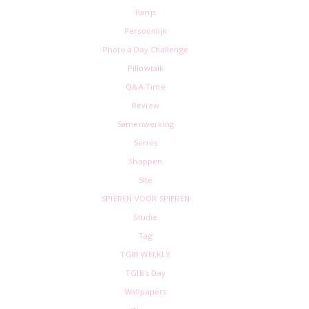
Parijs
Persoonlijk
Photo a Day Challenge
Pillowtalk
Q&A Time
Review
Samenwerking
Series
Shoppen
Site
SPIEREN VOOR SPIEREN
Studie
Tag
TGIB WEEKLY
TGIB's Day
Wallpapers