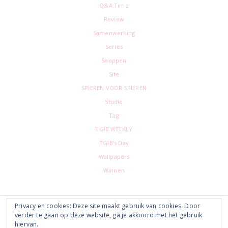
Q&A Time
Review
Samenwerking
Series
Shoppen
Site
SPIEREN VOOR SPIEREN
Studie
Tag
TGIB WEEKLY
TGIB's Day
Wallpapers
Winnen
Footer
Privacy en cookies: Deze site maakt gebruik van cookies. Door
verder te gaan op deze website, ga je akkoord met het gebruik
hiervan.