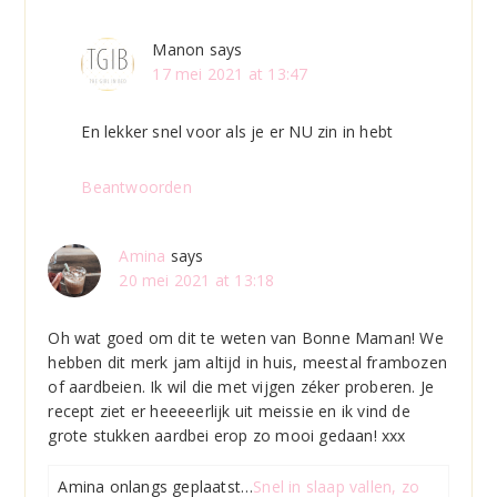
Manon
says
17 mei 2021 at 13:47
En lekker snel voor als je er NU zin in hebt
Beantwoorden
Amina
says
20 mei 2021 at 13:18
Oh wat goed om dit te weten van Bonne Maman! We
hebben dit merk jam altijd in huis, meestal frambozen
of aardbeien. Ik wil die met vijgen zéker proberen. Je
recept ziet er heeeeerlijk uit meissie en ik vind de
grote stukken aardbei erop zo mooi gedaan! xxx
Amina onlangs geplaatst…
Snel in slaap vallen, zo