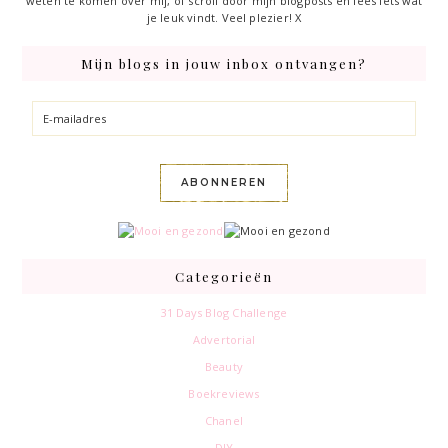
weten te komen over mij, of scroll door mijn blogposts en lees iets wat
je leuk vindt. Veel plezier! X
Mijn blogs in jouw inbox ontvangen?
E-
mailadres
ABONNEREN
Categorieën
31 Days Blog Challenge
Advertorial
Beauty
Boekreviews
Chanel
DIY