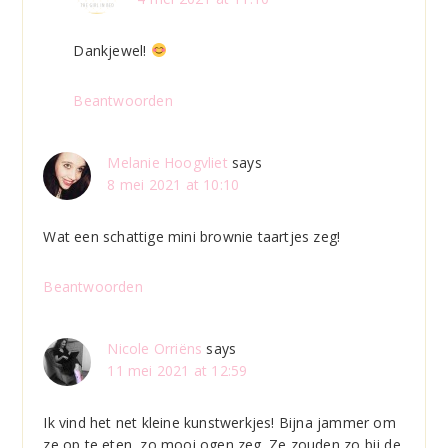
Dankjewel!
Beantwoorden
Melanie Hoogvliet
says
8 mei 2021 at 10:10
Wat een schattige mini brownie taartjes zeg!
Beantwoorden
Nicole Orriëns
says
11 mei 2021 at 12:59
Ik vind het net kleine kunstwerkjes! Bijna jammer om
ze op te eten, zo mooi ogen zeg. Ze zouden zo bij de