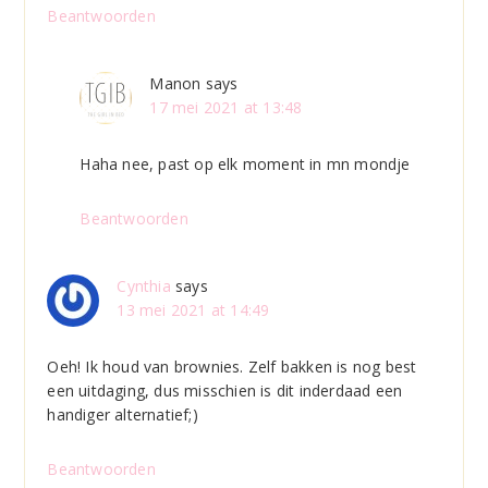
Beantwoorden
Manon
says
17 mei 2021 at 13:48
Haha nee, past op elk moment in mn mondje
Beantwoorden
Cynthia
says
13 mei 2021 at 14:49
Oeh! Ik houd van brownies. Zelf bakken is nog best
een uitdaging, dus misschien is dit inderdaad een
handiger alternatief;)
Beantwoorden