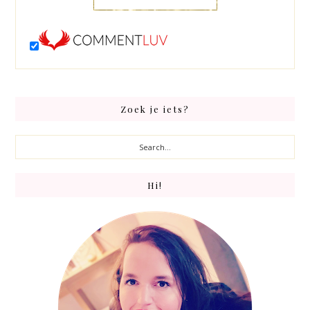
Primary
Zoek je iets?
Sidebar
Search...
Hi!