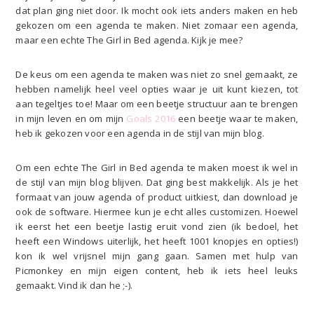
dat plan ging niet door. Ik mocht ook iets anders maken en heb
gekozen om een agenda te maken. Niet zomaar een agenda,
maar een echte The Girl in Bed agenda. Kijk je mee?
De keus om een agenda te maken was niet zo snel gemaakt, ze
hebben namelijk heel veel opties waar je uit kunt kiezen, tot
aan tegeltjes toe! Maar om een beetje structuur aan te brengen
in mijn leven en om mijn
Goals 2016
een beetje waar te maken,
heb ik gekozen voor een agenda in de stijl van mijn blog.
Om een echte The Girl in Bed agenda te maken moest ik wel in
de stijl van mijn blog blijven. Dat ging best makkelijk. Als je het
formaat van jouw agenda of product uitkiest, dan download je
ook de software. Hiermee kun je echt alles customizen. Hoewel
ik eerst het een beetje lastig eruit vond zien (ik bedoel, het
heeft een Windows uiterlijk, het heeft 1001 knopjes en opties!)
kon ik wel vrijsnel mijn gang gaan. Samen met hulp van
Picmonkey en mijn eigen content, heb ik iets heel leuks
gemaakt. Vind ik dan he ;-).