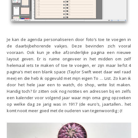
Je kan de agenda personaliseren door foto’s toe te voegen in
de daarbijbehorende vakjes. Deze bevinden zich vooral
vooraan. Ook kun je elke afzonderlijke pagina een nieuwe
layout geven. Er is ruime ongeveer in het midden om zelf
helemaal iets te maken of toe te voegen, er zijn maar liefst 4
pagina’s met een blank space (Taylor Swift weet daar wel raad
mee) en die heb ik opgevuld met mijn eigen To … List. Zo kan ik
door het hele jaar een to watch, do shop, write list maken.
Handig toch? Er zitten ook nog notities en adressen bij en zelfs
een kalender voor volgend jaar waar mijn oma ging opzoeken
op welke dag ze jarig was in 1917 (de euro’s, jaartallen.. het
komt nooit meer goed met de ouderen van tegenwoordig ;-)!