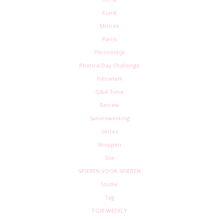
Kunst
Muziek
Parijs
Persoonlijk
Photo a Day Challenge
Pillowtalk
Q&A Time
Review
Samenwerking
Series
Shoppen
Site
SPIEREN VOOR SPIEREN
Studie
Tag
TGIB WEEKLY