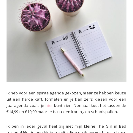
Ik heb voor een spiraalagenda gekozen, maar ze hebben keuze
uit een harde kaft, formaten en je kan zelfs kiezen voor een
jaaragenda zoals je
hier
kunt zien. Normaal kost het tussen de
€14,99 en €19,99 maar er is nu een korting op schoolspullen.
Ik ben in ieder geval heel blij met mijn kleine The Girl in Bed
agenda! Het is een klein handig ding en ik verwacht mijn blogs