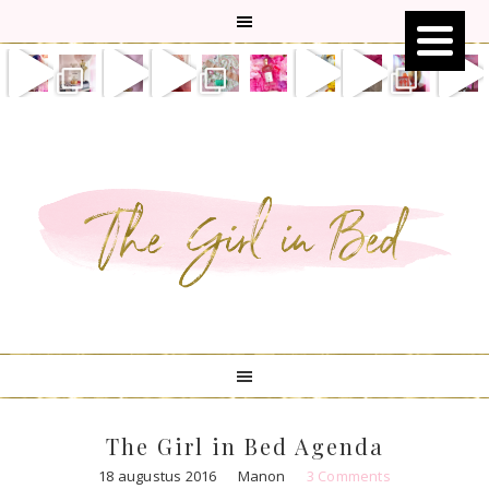
Skip
Skip
Skip
Skip
to
to
to
to
primary
main
primary
footer
navigation
content
sidebar
The Girl in Bed Agenda
18 augustus 2016
Manon
3 Comments