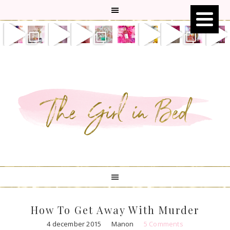
Skip
Skip
Skip
Skip
to
to
to
to
primary
main
primary
footer
navigation
content
sidebar
How To Get Away With Murder
4 december 2015
Manon
5 Comments