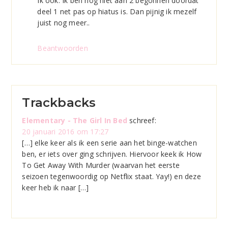
Ik ook. Ik ben nog niet aan 2 begonnen doordat
deel 1 net pas op hiatus is. Dan pijnig ik mezelf
juist nog meer..
Beantwoorden
Trackbacks
Elementary - The Girl In Bed
schreef:
20 januari 2016 om 17:27
[…] elke keer als ik een serie aan het binge-watchen
ben, er iets over ging schrijven. Hiervoor keek ik How
To Get Away With Murder (waarvan het eerste
seizoen tegenwoordig op Netflix staat. Yay!) en deze
keer heb ik naar […]