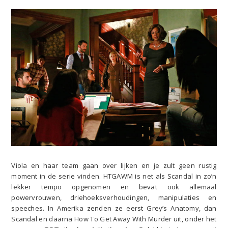
Viola en haar team gaan over lijken en je zult geen rustig
moment in de serie vinden. HTGAWM is net als Scandal in zo’n
lekker tempo opgenomen en bevat ook allemaal
powervrouwen, driehoeksverhoudingen, manipulaties en
speeches. In Amerika zenden ze eerst Grey’s Anatomy, dan
Scandal en daarna How To Get Away With Murder uit, onder het