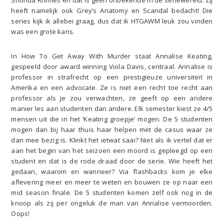
Shonda Rhimes en dat is geen onbekende in de seriewereld. Zij
heeft namelijk ook Grey’s Anatomy en Scandal bedacht! Die
series kijk ik allebei graag, dus dat ik HTGAWM leuk zou vinden
was een grote kans.
In How To Get Away With Murder staat Annalise Keating,
gespeeld door award winning Viola Davis, centraal. Annalise is
professor in strafrecht op een prestigieuze universiteit in
Amerika en een advocate. Ze is niet een recht toe recht aan
professor als je zou verwachten, ze geeft op een andere
manier les aan studenten dan andere. Elk semester kiest ze 4/5
mensen uit die in het ‘Keating groepje’ mogen. De 5 studenten
mogen dan bij haar thuis haar helpen met de casus waar ze
dan mee bezig is. Klinkt het ietwat saai? Niet als ik vertel dat er
aan het begin van het seizoen een moord is gepleegd op een
student en dat is de rode draad door de serie. Wie heeft het
gedaan, waarom en wanneer? Via flashbacks kom je elke
aflevering meer en meer te weten en bouwen ze op naar een
mid season finale. De 5 studenten komen zelf ook nog in de
knoop als zij per ongeluk de man van Annalise vermoorden.
Oops!