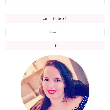
Primary
Zoek je iets?
Sidebar
Search...
Hi!