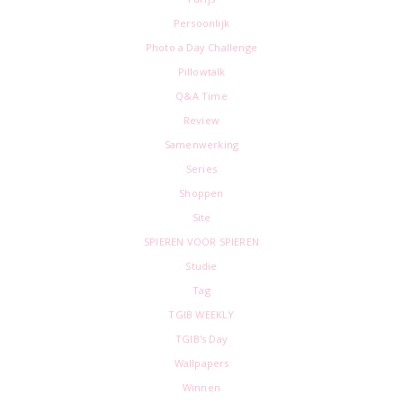
Persoonlijk
Photo a Day Challenge
Pillowtalk
Q&A Time
Review
Samenwerking
Series
Shoppen
Site
SPIEREN VOOR SPIEREN
Studie
Tag
TGIB WEEKLY
TGIB's Day
Wallpapers
Winnen