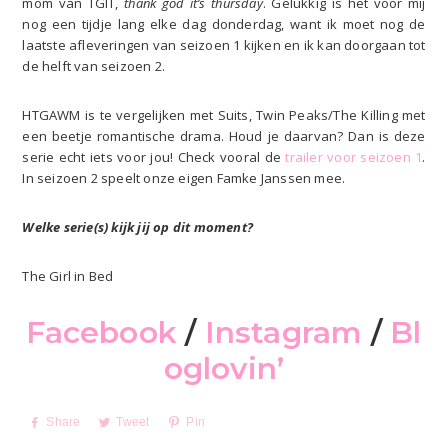
mom van TGIT,
thank god it’s thursday
. Gelukkig is het voor mij
nog een tijdje lang elke dag donderdag, want ik moet nog de
laatste afleveringen van seizoen 1 kijken en ik kan doorgaan tot
de helft van seizoen 2.
HTGAWM is te vergelijken met Suits, Twin Peaks/The Killing met
een beetje romantische drama. Houd je daarvan? Dan is deze
serie echt iets voor jou! Check vooral de
trailer voor seizoen 1
.
In seizoen 2 speelt onze eigen Famke Janssen mee.
Welke serie(s) kijk jij op dit moment?
The Girl in Bed
Facebook
/
Instagram
/
Bl
oglovin’
Share
Tweet
Pin