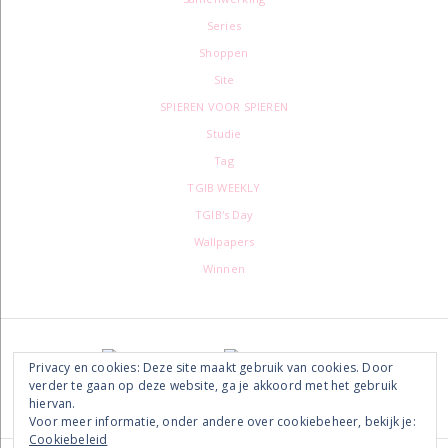
Series
Shoppen
Site
SPIEREN VOOR SPIEREN
Studie
Tag
TGIB WEEKLY
TGIB's Day
Wallpapers
Winnen
Footer
Privacy en cookies: Deze site maakt gebruik van cookies. Door
verder te gaan op deze website, ga je akkoord met het gebruik
hiervan.
Voor meer informatie, onder andere over cookiebeheer, bekijk je:
Cookiebeleid