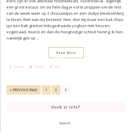
eens zijn er ook allemaal foodfestivals. Foodfestival.. eigenlijk
een groot excuus om de hele dag je vol te proppen om de rest
van de week weer op 3 chiazaadjes en een stukje bleekselderij
te leven. Niet aan mij besteed. Nee, doe mij maar een bak chips
ipv een bak griekse linksgedraaide yoghurt met bessen,
vogelzaad, muesli en dan de hoognodige scheut honing. Ik ben
namelijk gek op ...
Read More
Share
Tweet
Pin
GO
GO
GO
GO
«
PREVIOUS PAGE
1
2
3
TO
TO
TO
TO
PAGE
PAGE
PAGE
Primary
Zoek je iets?
Sidebar
Search...