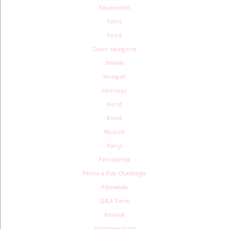
Favorieten
Films
Food
Geen categorie
Health
Hotspot
Interieur
Kerst
Kunst
Muziek
Parijs
Persoonlijk
Photo a Day Challenge
Pillowtalk
Q&A Time
Review
Samenwerking