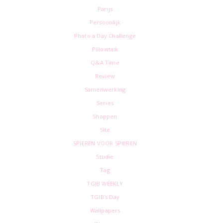
Parijs
Persoonlijk
Photo a Day Challenge
Pillowtalk
Q&A Time
Review
Samenwerking
Series
Shoppen
Site
SPIEREN VOOR SPIEREN
Studie
Tag
TGIB WEEKLY
TGIB's Day
Wallpapers