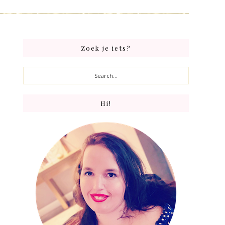
Primary
Zoek je iets?
Sidebar
Search...
Hi!