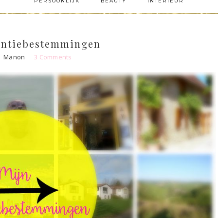
PERSOONLIJK
BEAUTY
INTERIEUR
kantiebestemmingen
Manon
3 Comments