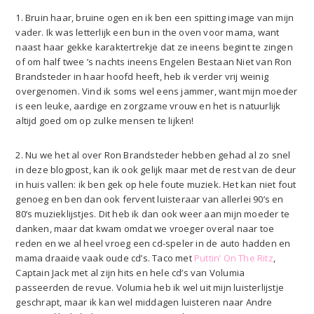
1. Bruin haar, bruine ogen en ik ben een spitting image van mijn
vader. Ik was letterlijk een bun in the oven voor mama, want
naast haar gekke karaktertrekje dat ze ineens begint te zingen
of om half twee ’s nachts ineens Engelen Bestaan Niet van Ron
Brandsteder in haar hoofd heeft, heb ik verder vrij weinig
overgenomen. Vind ik soms wel eens jammer, want mijn moeder
is een leuke, aardige en zorgzame vrouw en het is natuurlijk
altijd goed om op zulke mensen te lijken!
2. Nu we het al over Ron Brandsteder hebben gehad al zo snel
in deze blogpost, kan ik ook gelijk maar met de rest van de deur
in huis vallen: ik ben gek op hele foute muziek. Het kan niet fout
genoeg en ben dan ook fervent luisteraar van allerlei 90’s en
80’s muzieklijstjes. Dit heb ik dan ook weer aan mijn moeder te
danken, maar dat kwam omdat we vroeger overal naar toe
reden en we al heel vroeg een cd-speler in de auto hadden en
mama draaide vaak oude cd’s. Taco met
Puttin’ On The Ritz
,
Captain Jack met al zijn hits en hele cd’s van Volumia
passeerden de revue. Volumia heb ik wel uit mijn luisterlijstje
geschrapt, maar ik kan wel middagen luisteren naar Andre