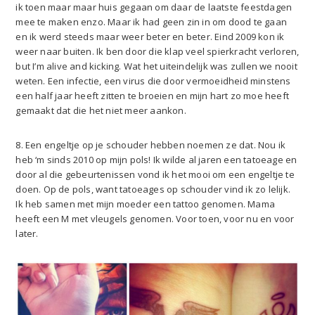
ik toen maar maar huis gegaan om daar de laatste feestdagen
mee te maken enzo. Maar ik had geen zin in om dood te gaan
en ik werd steeds maar weer beter en beter. Eind 2009 kon ik
weer naar buiten. Ik ben door die klap veel spierkracht verloren,
but I’m alive and kicking. Wat het uiteindelijk was zullen we nooit
weten. Een infectie, een virus die door vermoeidheid minstens
een half jaar heeft zitten te broeien en mijn hart zo moe heeft
gemaakt dat die het niet meer aankon.
8. Een engeltje op je schouder hebben noemen ze dat. Nou ik
heb ‘m sinds 2010 op mijn pols! Ik wilde al jaren een tatoeage en
door al die gebeurtenissen vond ik het mooi om een engeltje te
doen. Op de pols, want tatoeages op schouder vind ik zo lelijk.
Ik heb samen met mijn moeder een tattoo genomen. Mama
heeft een M met vleugels genomen. Voor toen, voor nu en voor
later.