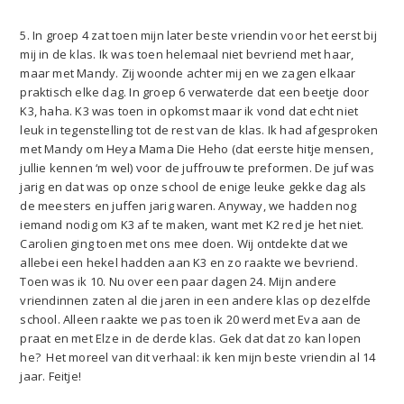
5. In groep 4 zat toen mijn later beste vriendin voor het eerst bij
mij in de klas. Ik was toen helemaal niet bevriend met haar,
maar met Mandy. Zij woonde achter mij en we zagen elkaar
praktisch elke dag. In groep 6 verwaterde dat een beetje door
K3, haha. K3 was toen in opkomst maar ik vond dat echt niet
leuk in tegenstelling tot de rest van de klas. Ik had afgesproken
met Mandy om Heya Mama Die Heho (dat eerste hitje mensen,
jullie kennen ‘m wel) voor de juffrouw te preformen. De juf was
jarig en dat was op onze school de enige leuke gekke dag als
de meesters en juffen jarig waren. Anyway, we hadden nog
iemand nodig om K3 af te maken, want met K2 red je het niet.
Carolien ging toen met ons mee doen. Wij ontdekte dat we
allebei een hekel hadden aan K3 en zo raakte we bevriend.
Toen was ik 10. Nu over een paar dagen 24. Mijn andere
vriendinnen zaten al die jaren in een andere klas op dezelfde
school. Alleen raakte we pas toen ik 20 werd met Eva aan de
praat en met Elze in de derde klas. Gek dat dat zo kan lopen
he? Het moreel van dit verhaal: ik ken mijn beste vriendin al 14
jaar. Feitje!