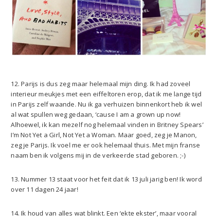
12. Parijs is dus zeg maar helemaal mijn ding. Ik had zoveel
interieur meukjes met een eiffeltoren erop, dat ik me lange tijd
in Parijs zelf waande. Nu ik ga verhuizen binnenkort heb ik wel
al wat spullen weg gedaan, ‘cause I am a grown up now!
Alhoewel, ik kan mezelf nog helemaal vinden in Britney Spears’
I’m Not Yet a Girl, Not Yet a Woman. Maar goed, zeg je Manon,
zeg je Parijs. Ik voel me er ook helemaal thuis. Met mijn franse
naam ben ik volgens mij in de verkeerde stad geboren. ;-)
13. Nummer 13 staat voor het feit dat ik 13 juli jarig ben! Ik word
over 11 dagen 24 jaar!
14. Ik houd van alles wat blinkt. Een ‘ekte ekster’, maar vooral