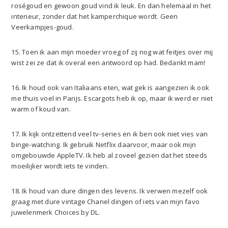
roségoud en gewoon goud vind ik leuk. En dan helemaal in het
interieur, zonder dat het kamperchique wordt. Geen
Veerkampjes-goud.
15. Toen ik aan mijn moeder vroeg of zij nog wat feitjes over mij
wist zei ze dat ik overal een antwoord op had. Bedankt mam!
16. Ik houd ook van Italiaans eten, wat gek is aangezien ik ook
me thuis voel in Parijs. Escargots heb ik op, maar ik werd er niet
warm of koud van.
17. Ik kijk ontzettend veel tv-series en ik ben ook niet vies van
binge-watching. Ik gebruik Netflix daarvoor, maar ook mijn
omgebouwde AppleTV. Ik heb al zoveel gezien dat het steeds
moeilijker wordt iets te vinden.
18. Ik houd van dure dingen des levens. Ik verwen mezelf ook
graag met dure vintage Chanel dingen of iets van mijn favo
juwelenmerk Choices by DL.