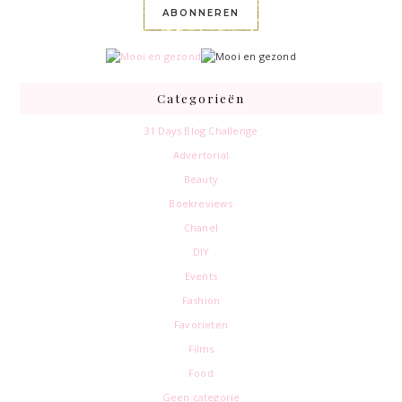
ABONNEREN
Categorieën
31 Days Blog Challenge
Advertorial
Beauty
Boekreviews
Chanel
DIY
Events
Fashion
Favorieten
Films
Food
Geen categorie