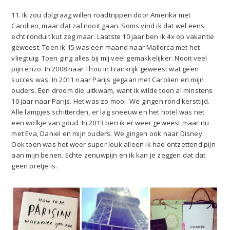
11. Ik zou dolgraag willen roadtrippen door Amerika met
Carolien, maar dat zal nooit gaan. Soms vind ik dat wel eens
echt ronduit kut zeg maar. Laatste 10 jaar ben ik 4x op vakantie
geweest. Toen ik 15 was een maand naar Mallorca met het
vliegtuig. Toen ging alles bij mij veel gemakkelijker. Nooit veel
pijn enzo. In 2008 naar Thou in Frankrijk geweest wat geen
succes was. In 2011 naar Parijs gegaan met Carolien en mijn
ouders. Een droom die uitkwam, want ik wilde toen al minstens
10 jaar naar Parijs. Het was zo mooi. We gingen rond kersttijd.
Alle lampjes schitterden, er lag sneeuw en het hotel was net
een wolkje van goud. In 2013 ben ik er weer geweest maar nu
met Eva, Daniel en mijn ouders. We gingen ook naar Disney.
Ook toen was het weer super leuk alleen ik had ontzettend pijn
aan mijn benen. Echte zenuwpijn en ik kan je zeggen dat dat
geen pretje is.