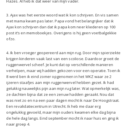
Hazes. Al heb ik dat weer van mijn vader.
3. Ajax was het eerste woord wat ik kon schrijven. En vis samen
met mama kwam pas later. Papa vond het belangrijker dat ik
Ajax kon schrijven dan dat ik papa kom neer kliederen op 100
post it’s en memoboekjes. Overigens is hij geen voetbalgekkie
ofzo.
4. Ik ben vroeger geopereerd aan mijn rug. Door mijn spierziekte
krijgen kinderen vaak last van een scoliose. Daardoor groeit de
ruggenwervel scheef. Je kunt dat op verschillende manieren
verhelpen, maar wij hadden gekozen voor een operatie. Toen ik
8 werd ben ik eind zomer opgenomen in het WKZ waar ze 2
ijzeren staafjes aan mijn ruggenwervel hebben gezet. Ik had
gelukkig nauwelijks pijn aan mijn rug later. Wat opmerkelijk was,
ze dachten bijna dat ze een zenuw hadden geraakt. Nou dat
was niet zo en na een paar dagen mocht ik naar De Hoogstraat.
Een revalidatiecentrum in Utrecht. Ik heb me daar erg
ongelukkig gevoeld, maar mijn ouders kwamen elke dag bijna
de hele dag langs. Eind september mocht ik naar huis en ging ik
naar groep 4.